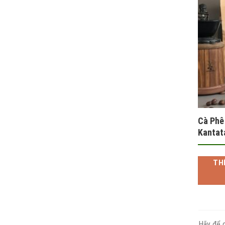
Cà Phê
Kantat
TH
Hãy để c