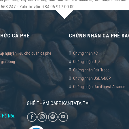
568.247 - Zalo tư vấn: +84 96 917 00 00
THỨC CÀ PHÊ
CHỨNG NHẬN CÀ PHÊ SẠ
ấp nguyên liệu cho quán cà phê
Chứng nhận 4C
 gia công
Chứng nhận UTZ
Chứng nhận Fair Trade
Chứng nhận USDA-NOP
Chứng nhận Rainforest Alliance
GHÉ THĂM CAFE KANTATA TẠI
 Hà Nội,