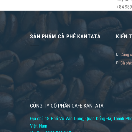
+84 989.
SẢN PHẨM CÀ PHÊ KANTATA
KIẾN 
Cung c
Cà phê
CÔNG TY CỔ PHẦN CAFE KANTATA
Địa chỉ: 18 Phố Võ Văn Dũng, Quận Đống Đa, Thành Phố
Việt Nam