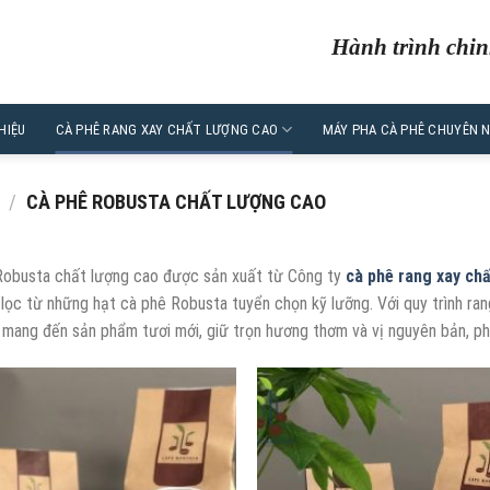
Hành trình chin
HIỆU
CÀ PHÊ RANG XAY CHẤT LƯỢNG CAO
MÁY PHA CÀ PHÊ CHUYÊN 
/
CÀ PHÊ ROBUSTA CHẤT LƯỢNG CAO
Robusta chất lượng cao được sản xuất từ Công ty
cà phê rang xay ch
 lọc từ những hạt cà phê Robusta tuyển chọn kỹ lưỡng. Với quy trình ran
mang đến sản phẩm tươi mới, giữ trọn hương thơm và vị nguyên bản, ph
THÊM
TH
VÀO
V
DANH
DA
SÁCH
SÁ