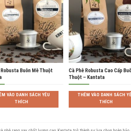
YÊU
Y
THÍCH
TH
 Robusta Buôn Mê Thuột
Cà Phê Robusta Cao Cấp Bu
a
Thuột – Kantata
ÊM VÀO DANH SÁCH YÊU
THÊM VÀO DANH SÁCH Y
THÍCH
THÍCH
à phê rang xay chất lượng cao Kantata trở thành sự lựa chọn hoàn hảo