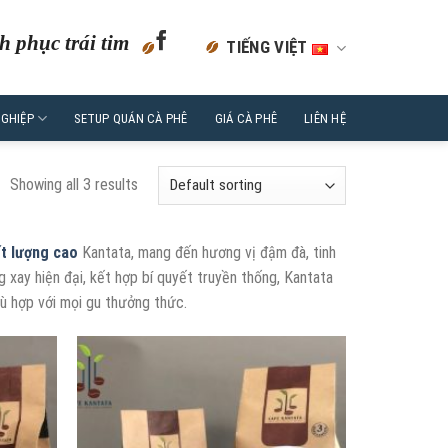
h phục trái tim
TIẾNG VIỆT
NGHIỆP
SETUP QUÁN CÀ PHÊ
GIÁ CÀ PHÊ
LIÊN HỆ
Showing all 3 results
ất lượng cao
Kantata, mang đến hương vị đậm đà, tinh
g xay hiện đại, kết hợp bí quyết truyền thống, Kantata
ù hợp với mọi gu thưởng thức.
ÊM
THÊM
ÀO
VÀO
NH
DANH
CH
SÁCH