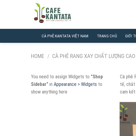
Chuyển
đến
nội
dung
CÀ PHÊ KANTATA VIỆT NAM
TRANG CHỦ
GIỚI T
HOME
/
CÀ PHÊ RANG XAY CHẤT LƯỢNG CAO
You need to assign Widgets to
"Shop
Cà phê 
Sidebar"
in
Appearance > Widgets
to
tế, chắt
show anything here
cam kết 