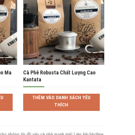
ÊU
YÊU
ÍCH
THÍCH
ôn Ma
Cà Phê Robusta Chất Lượng Cao
Kantata
ÊU
THÊM VÀO DANH SÁCH YÊU
THÍCH
 cho những tín đồ yêu cà phê mạnh mẽ! Liên Hệ/Hotline: