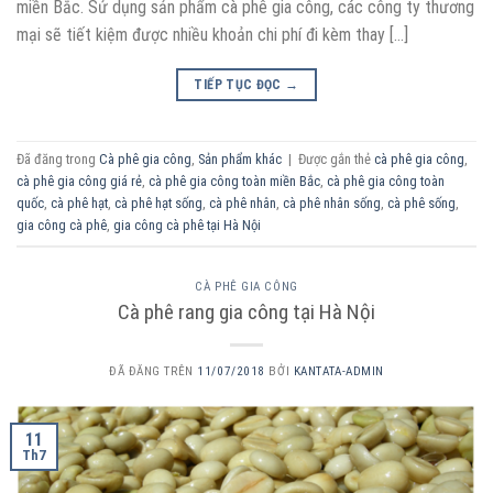
miền Bắc. Sử dụng sản phẩm cà phê gia công, các công ty thương
mại sẽ tiết kiệm được nhiều khoản chi phí đi kèm thay […]
TIẾP TỤC ĐỌC
→
Đã đăng trong
Cà phê gia công
,
Sản phẩm khác
|
Được gắn thẻ
cà phê gia công
,
cà phê gia công giá rẻ
,
cà phê gia công toàn miền Bắc
,
cà phê gia công toàn
quốc
,
cà phê hạt
,
cà phê hạt sống
,
cà phê nhân
,
cà phê nhân sống
,
cà phê sống
,
gia công cà phê
,
gia công cà phê tại Hà Nội
CÀ PHÊ GIA CÔNG
Cà phê rang gia công tại Hà Nội
ĐÃ ĐĂNG TRÊN
11/07/2018
BỞI
KANTATA-ADMIN
11
Th7