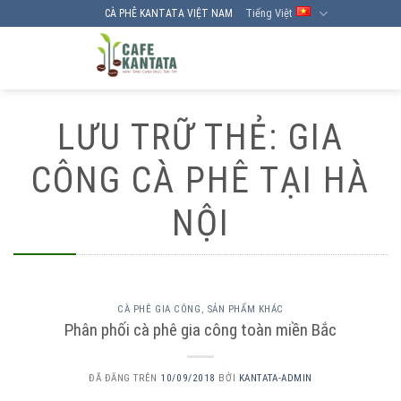
Chuyển
Tiếng Việt
CÀ PHÊ KANTATA VIỆT NAM
đến
nội
dung
LƯU TRỮ THẺ:
GIA
CÔNG CÀ PHÊ TẠI HÀ
NỘI
CÀ PHÊ GIA CÔNG
,
SẢN PHẨM KHÁC
Phân phối cà phê gia công toàn miền Bắc
ĐÃ ĐĂNG TRÊN
10/09/2018
BỞI
KANTATA-ADMIN